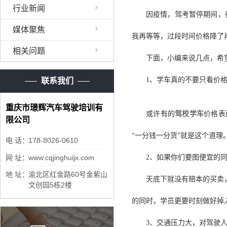
行业新闻
因疫情，驾考暂停期间，
媒体聚焦
我再等等，过段时间价格降了
相关问题
下面，小编来说几点，希
1、学车真的不要只看价
联系我们
重庆市璟辉汽车驾驶培训有
或许有的
驾校学车
价格表
限公司
“一分钱一分货”就是这个道理
电 话：
178-8026-0610
网 址：
www.cqjinghuijx.com
2、如果你们要图便宜的
地 址：
渝北区红金路60号金紫山
天底下就没有赔本的买卖
文创园5栋2楼
的同时，学员更要时刻做好掉
3、交通压力大，对驾驶