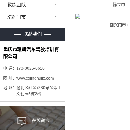
教练团队
陈世中
璟辉门市
回兴门市1
联系我们
重庆市璟辉汽车驾驶培训有
限公司
电 话：
178-8026-0610
网 址：
www.cqjinghuijx.com
地 址：
渝北区红金路60号金紫山
文创园5栋2楼